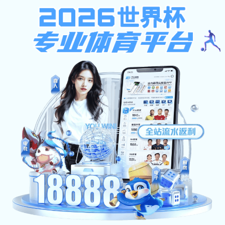
注册入口
隐私政策
一、引言
乐竞在线登录官网平台为用户提供便捷、实时的体育赛事内容，
在保障服务体验的同时，我们高度重视个人隐私保护。
二、信息收集范围
我们可能收集以下信息：
注册信息：如手机号、昵称、头像等基础资料