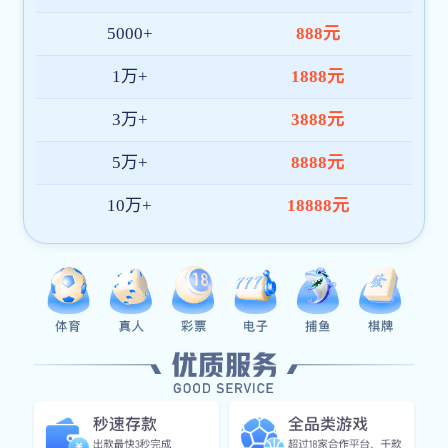
荣耀时刻展示
乐竞在线登录官网 以卓越服务赢得多项专业认可，每一份荣
誉都是用户信赖的见证。
2022 区域体育科技创新奖