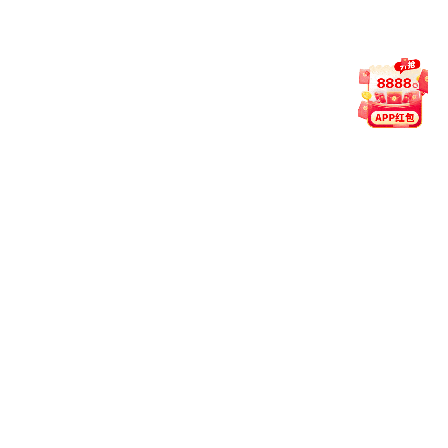
页面加载
0.21s
平均加载时间
日活跃用户
56K